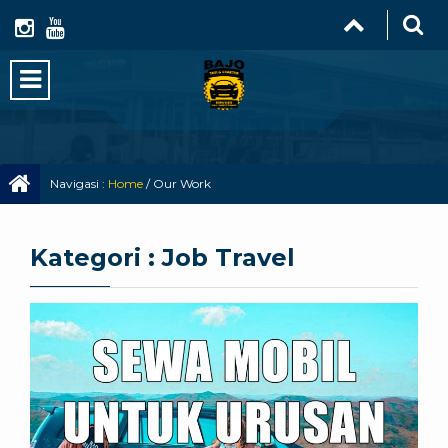
Navigasi :
Home
/
Our Work
Kategori : Job Travel