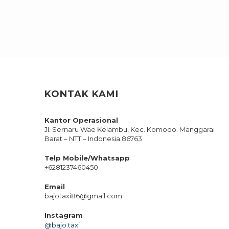
KONTAK KAMI
Kantor Operasional
Jl. Sernaru Wae Kelambu, Kec. Komodo. Manggarai
Barat – NTT – Indonesia 86763
Telp Mobile/Whatsapp
+6281237460450
Email
bajotaxi86@gmail.com
Instagram
@bajo.taxi