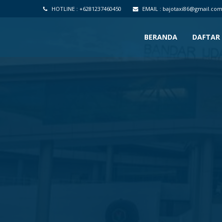
HOTLINE :
+6281237460450
EMAIL :
bajotaxi86@gmail.co
BERANDA
DAFTAR