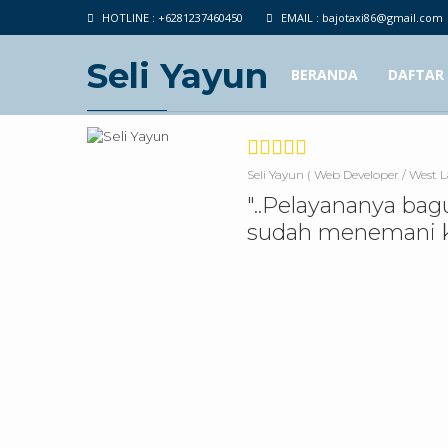
HOTLINE :
+6281237460450
EMAIL :
bajotaxi86@gmail.com
Seli Yayun
BERANDA
DAFTAR
Seli Yayun
( Web Developer / West
"..Pelayananya bagu
sudah menemani ka